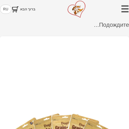
☰
ברוך הבא
RU
Подождите...