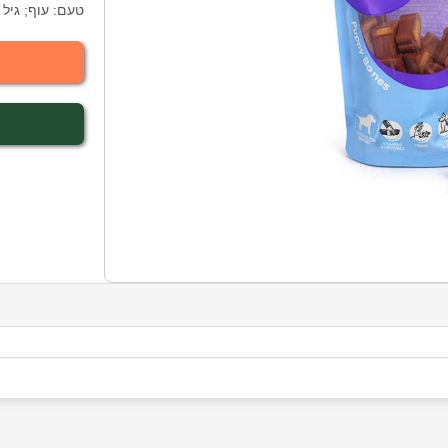
טעם: עוף; גיל 