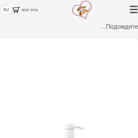
☰
ברוך הבא
RU
Подождите...