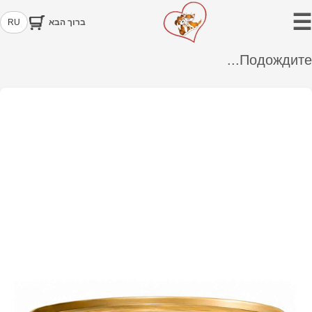
☰
ברוך הבא
RU
Подождите...