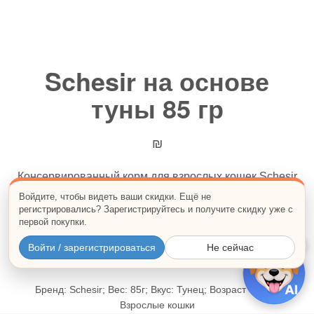
Schesir на основе
туны 85 гр
₪
Консервированный корм для взрослых кошек Schesir
на основе туны
Войдите, чтобы видеть ваши скидки. Ещё не
регистрировались? Зарегистрируйтесь и получите скидку уже с
Количество:
первой покупки.
×
1 баночек
12 баночек
Войти / зарегистрироваться
Не сейчас
Бренд: Schesir; Вес: 85г; Вкус: Тунец; Возраст кошки:
Взрослые кошки