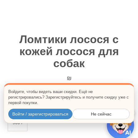
Ломтики лосося с
кожей лосося для
собак
₪
Войдите, чтобы видеть ваши скидки. Ещё не
Натуральное мясо-рыбное лакомство премиум-класса
регистрировались? Зарегистрируйтесь и получите скидку уже с
для взрослых собак.
первой покупки.
Вес:
×
Войти / зарегистрироваться
Не сейчас
900 г