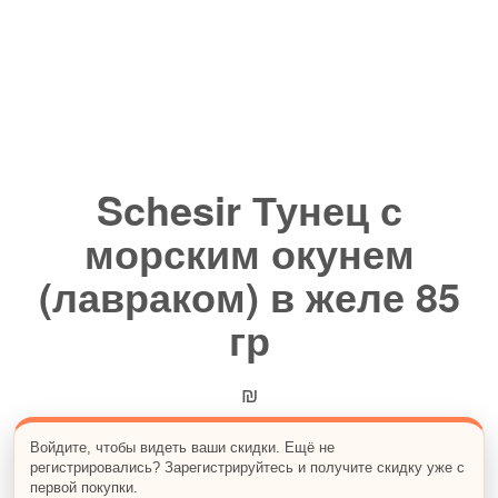
Schesir Тунец с
морским окунем
(лавраком) в желе 85
гр
₪
Нежные кусочки тунца с морским окунем в
Войдите, чтобы видеть ваши скидки. Ещё не
регистрировались? Зарегистрируйтесь и получите скидку уже с
аппетитном желе приготовлены из натуральных
первой покупки.
ингредиентов и дополнены комплексом витаминов и