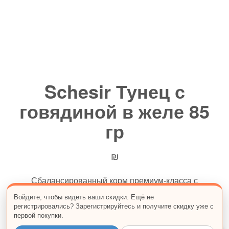
Schesir Тунец с
говядиной в желе 85
гр
₪
Сбалансированный корм премиум-класса с
натуральным тунцом и нежной говядиной в
Войдите, чтобы видеть ваши скидки. Ещё не
аппетитном желе. Рецепт обогащён витаминами и
регистрировались? Зарегистрируйтесь и получите скидку уже с
минералами, содержит высококачественный белок и
первой покупки.
помогает поддерживать здоровье и отличную